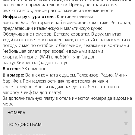
все ее достопримечательности. Преимуществами отеля
являются его удачное расположение и экономичность.
Инфраструктура отеля:
Континентальный
завтрак. Бар. Ресторан и паб в американском стиле. Ресторан,
предлагающий итальянскую и мальтийскую кухню.
Обслуживание номеров. Детские кроватки. В двух минутах
ходьбы от отеля расположен пляж, открытый в зависимости от
погоды с мая по октябрь, с бассейном, лежаками и зонтиками
(небольшая оплата при входе) и водными видами
спорта. Интернет (Wi-Fi в лобби). Няни (за доп.
плату). Химчистка (за доп. плату).
В отеле:
38 номеров.
В номере:
Ванная комната с душем. Телевизор. Радио. Мини-
бар. Фен. Принадлежности для приготовления чая и
кофе. Телефон. Утюг и гладильная доска - бесплатно и по
запросу. Сейф (за доп. плату).
За дополнительную плату в отеле имеются номера да видом на
море.
НОМЕРА
ПО УДОБСТВАМ