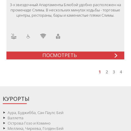
3-х звездочный Апартаменты Блюбэй удобно расположен на
променаде Слимы. В нескольких минутах ходьбы - торговые
центры, рестораны, бары и каменистые пляжи Слимы.
ПОСМОТРЕТЬ
1
2
3
4
КУРОРТЫ
Аура, Буджибба, Сан Паулс Бей
Валлетта
Острова Гозо и Комино
Меллиха, Чиркева, Голден Бей